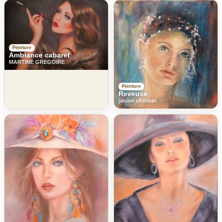
Peinture
Ambiance cabaret
MARTINE GREGOIRE
Peinture
Reveuse
janine chetivet