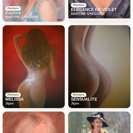
Peinture
Peinture
ELEGANCE EN VIOLET
Daphné
MARTINE GREGOIRE
MARTINE GREGOIRE
Peinture
Peinture
MELISSA
SENSUALITE
Jigee
Jigee