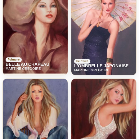
Peinture
Peinture
BELLE AU CHAPEAU
L'OMBRELLE JAPONAISE
MARTINE GREGOIRE
MARTINE GREGOIRE