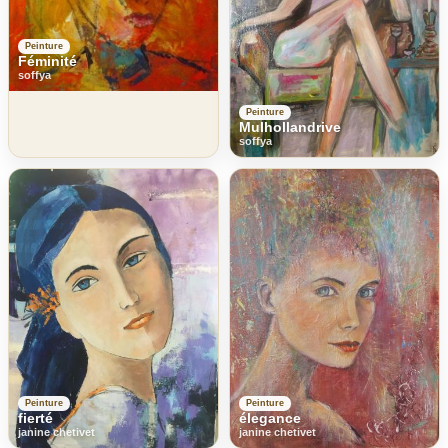
Peinture
Féminité
soffya
Peinture
Mulhollandrive
soffya
Peinture
Peinture
fierté
élegance
janine chetivet
janine chetivet