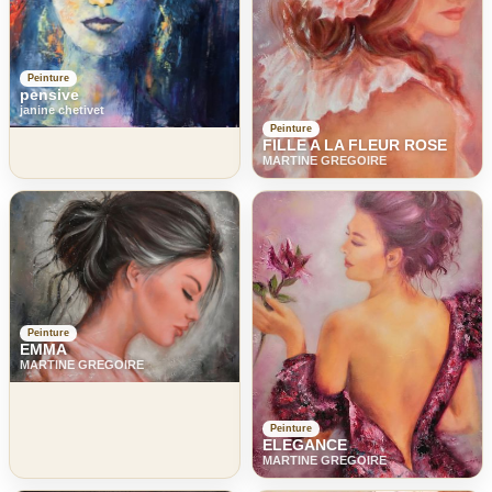
Peinture
pensive
janine chetivet
Peinture
FILLE A LA FLEUR ROSE
MARTINE GREGOIRE
Peinture
EMMA
MARTINE GREGOIRE
Peinture
ELEGANCE
MARTINE GREGOIRE