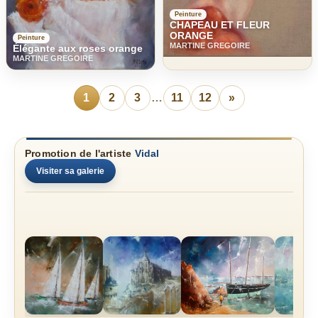
Peinture
CHAPEAU ET FLEUR
ORANGE
Peinture
MARTINE GREGOIRE
Élégante aux roses orange
MARTINE GREGOIRE
1
2
3
…
11
12
»
Promotion de l'artiste
Vidal
Visiter sa galerie