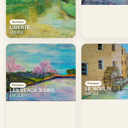
Peinture
LIBERTE
LUCIE2
Peinture
Peinture
LE MOULIN
LES BEAUX JOURS
LUCIE2
LUCIE2