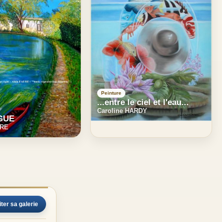
Peinture
...entre le ciel et l'eau...
Caroline HARDY
GUE
URE
iter sa galerie