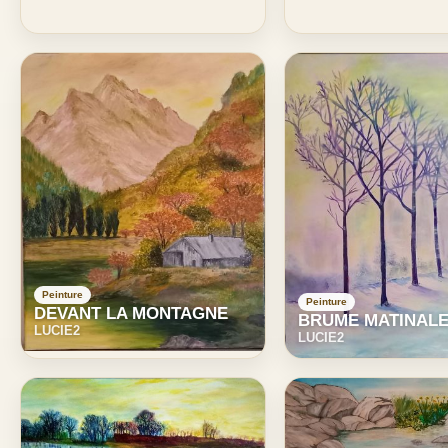
Peinture
Peinture
DEVANT LA MONTAGNE
BRUME MATINAL
LUCIE2
LUCIE2