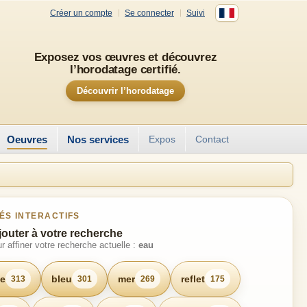
Créer un compte
Se connecter
Suivi
Exposez vos œuvres et découvrez
l’horodatage certifié.
Découvrir l’horodatage
Oeuvres
Nos services
Expos
Contact
ÉS INTERACTIFS
jouter à votre recherche
r affiner votre recherche actuelle :
eau
e
bleu
mer
reflet
313
301
269
175