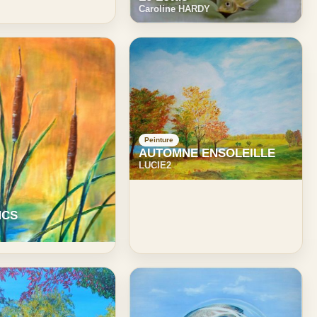
Caroline HARDY
Peinture
AUTOMNE ENSOLEILLE
LUCIE2
NCS