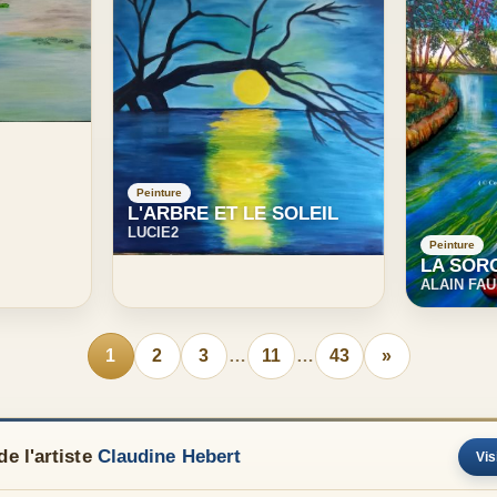
Peinture
L'ARBRE ET LE SOLEIL
LUCIE2
Peinture
LA SOR
ALAIN FA
1
2
3
…
11
…
43
»
e l'artiste
Claudine Hebert
Vis