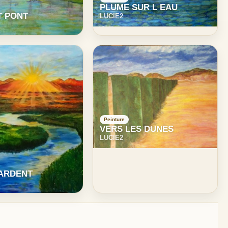
PLUME SUR L EAU
T PONT
LUCIE2
Peinture
VERS LES DUNES
LUCIE2
 ARDENT