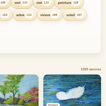
vert
ciel
peinture
149
133
131
129
r
arbre
riviere
soleil
124
114
108
107
1265 œuvres
Peinture