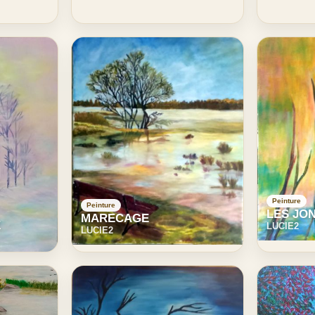
Peinture
Peinture
LES JO
MARECAGE
E
LUCIE2
LUCIE2