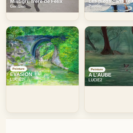
Les pieds dans l'e
Mistigri, frère de Félix
Patmor
Geritzen
Peinture
Peinture
EVASION
A L'AUBE
LUCIE2
LUCIE2