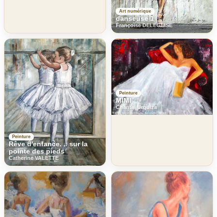
Art numérique
danseuse 1
Françoise DELEGLISE
Peinture
MIMI
Chantal Urquiza
Peinture
Rêve d'enfance. .. sur la
pointe des pieds
Catherine VALETTE