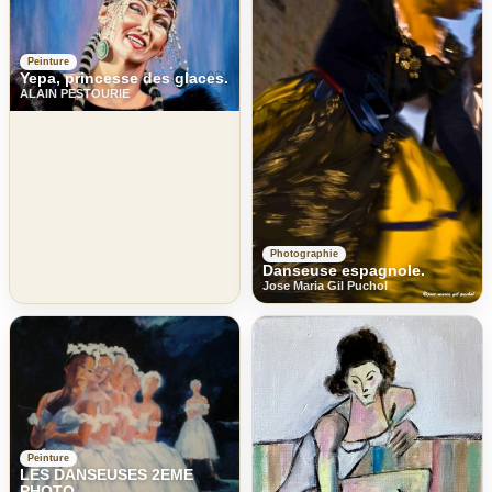
Peinture
Yepa, princesse des glaces.
ALAIN PESTOURIE
Photographie
Danseuse espagnole.
Jose Maria Gil Puchol
Peinture
LES DANSEUSES 2EME
PHOTO