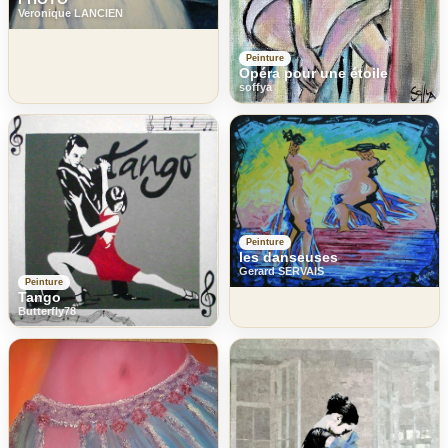
Veronique LANCIEN
Peinture
Opéra pour une étoile
soffya
Peinture
les danseuses
Gerard SERVAIS
Peinture
Tango
Butterfly78