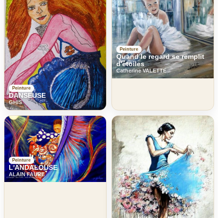
Peinture
Quand le regard se remplit
d'étoiles
Catherine VALETTE
Peinture
DANSEUSE
GHIS
Peinture
L'ANDALOUSE
ALAIN FAURE