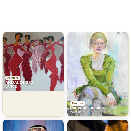
Peinture
ANDALOUSES
LANOE
Peinture
Danseuse assise
Patmor