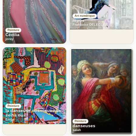
Art numérique
repos
Françoise DELEGLISE
Peinture
Cécilia
joray
Peinture
la danseuse cosmique aux
seins nus
Embe
Peinture
danseuses
salah