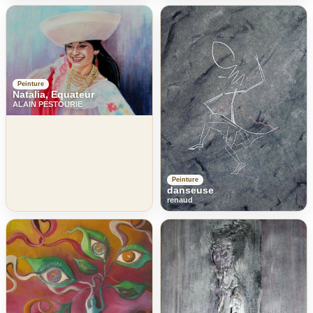
Peinture
Natalia, Equateur
ALAIN PESTOURIE
Peinture
danseuse
renaud