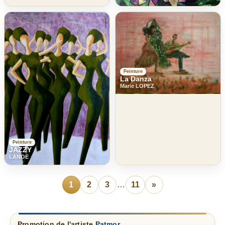
Peinture
La Danza
Marie LOPEZ
Peinture
JAZZY
LANOE
1
2
3
…
11
»
Promotion de l'artiste
Patmor