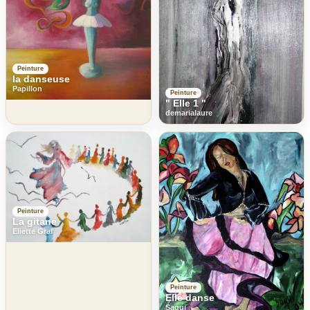
Peinture
la danseuse
Papillon
Peinture
" Elle 1 "
demarialaure
Peinture
La gitane
Eliette Graf
Peinture
Elle danse
Saqui