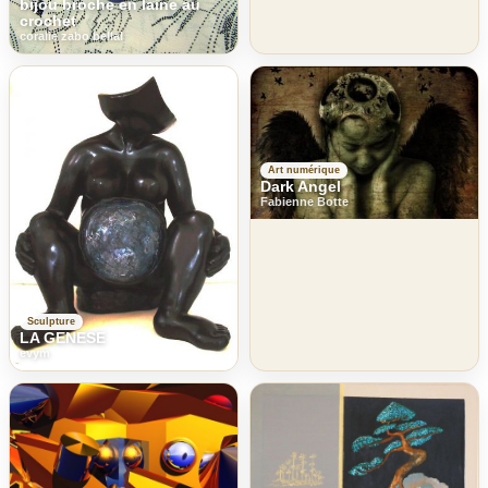
bijou broche en laine au
crochet
coralie zabo bellal
Art numérique
Dark Angel
Fabienne Botte
Sculpture
LA GENESE
evym