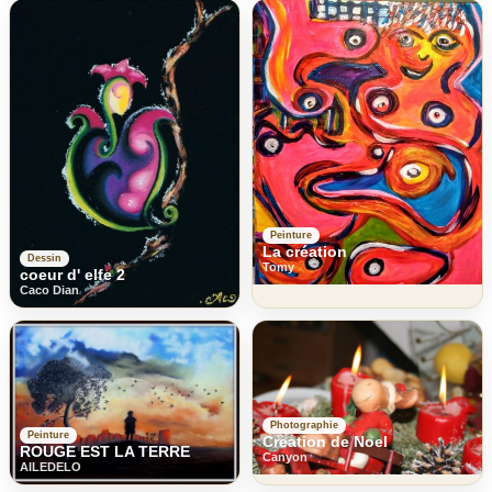
Peinture
La création
Dessin
Tomy
coeur d' elfe 2
Caco Dian
Photographie
Peinture
Creation de Noel
ROUGE EST LA TERRE
Canyon
AILEDELO