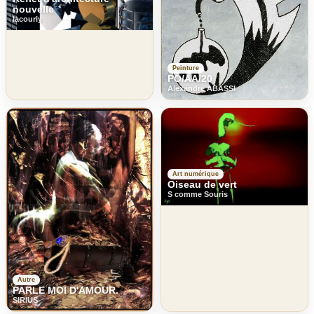
nouvelle
lacourly
Peinture
PO/AA/20
Alexandre ABASSI
Art numérique
Oiseau de vert
S comme Souris
Autre
PARLE MOI D'AMOUR.
SIRIUS