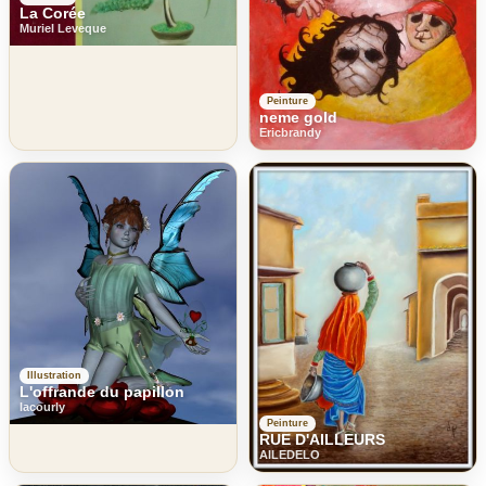
La Corée
Muriel Leveque
Peinture
neme gold
Ericbrandy
Illustration
L'offrande du papillon
lacourly
Peinture
RUE D'AILLEURS
AILEDELO