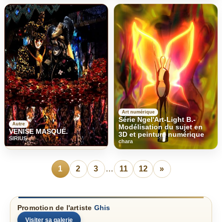
Art numérique
Série Ngel'Art-Light B.-
Autre
Modélisation du sujet en
VENISE MASQUÉ.
3D et peinture numérique
SIRIUS
chara
1
2
3
…
11
12
»
Promotion de l'artiste
Ghis
Visiter sa galerie