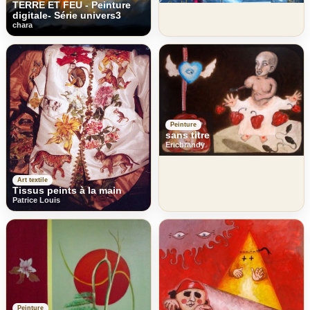
TERRE ET FEU - Peinture
digitale- Série univers3
chara
Peinture
sans titre
Ericbrandy
Art textile
Tissus peints à la main
Patrice Louis
Peinture