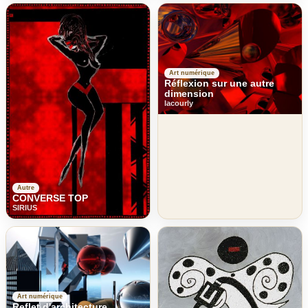
Art numérique
Réflexion sur une autre
dimension
lacourly
Autre
CONVERSE TOP
SIRIUS
Art numérique
Reflet d'architecture