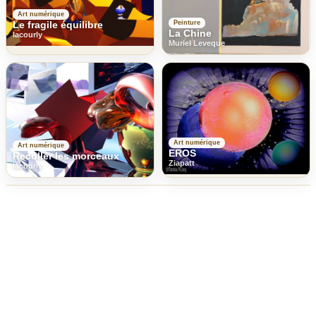
Art numérique
Le fragile équilibre
Peinture
La Chine
lacourly
Muriel Leveque
Art numérique
Art numérique
EROS
Recoller les morceaux
Ziapatt
lacourly