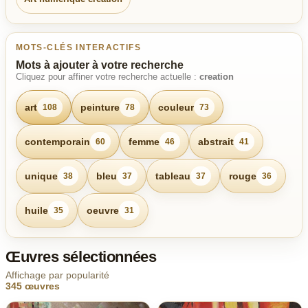
MOTS-CLÉS INTERACTIFS
Mots à ajouter à votre recherche
Cliquez pour affiner votre recherche actuelle :
creation
art
peinture
couleur
108
78
73
contemporain
femme
abstrait
60
46
41
unique
bleu
tableau
rouge
38
37
37
36
huile
oeuvre
35
31
Œuvres sélectionnées
Affichage par popularité
345 œuvres