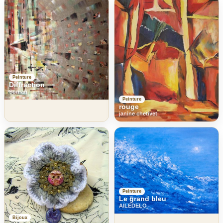
Peinture
Diffraction
Sonian
Peinture
rouge
janine chetivet
Peinture
Le grand bleu
AILEDELO
Bijoux