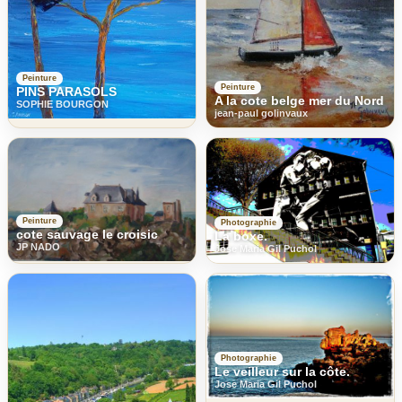
Peinture
Peinture
PINS PARASOLS
A la cote belge mer du Nord
SOPHIE BOURGON
jean-paul golinvaux
Peinture
Photographie
cote sauvage le croisic
La boxe.
JP NADO
Jose Maria Gil Puchol
Photographie
Le veilleur sur la côte.
Jose Maria Gil Puchol