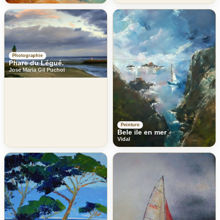
Photographie
Phare du Légué.
Jose Maria Gil Puchol
Peinture
Bele ile en mer
Vidal