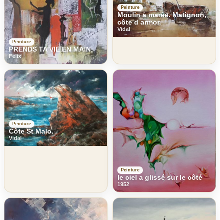
Peinture
Moulin à marée. Matignon,
côte d armor.
Vidal
Peinture
PRENDS TA VIE EN MAIN
Felix
Peinture
Côte St Malo.
Vidal
Peinture
le ciel a glissé sur le côté
1952