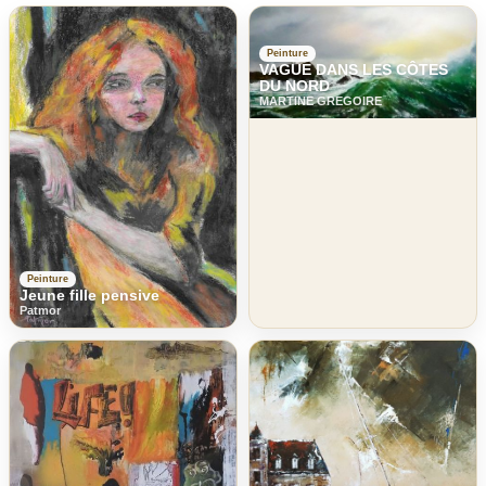
Peinture
VAGUE DANS LES CÔTES
DU NORD
MARTINE GREGOIRE
Peinture
Jeune fille pensive
Patmor