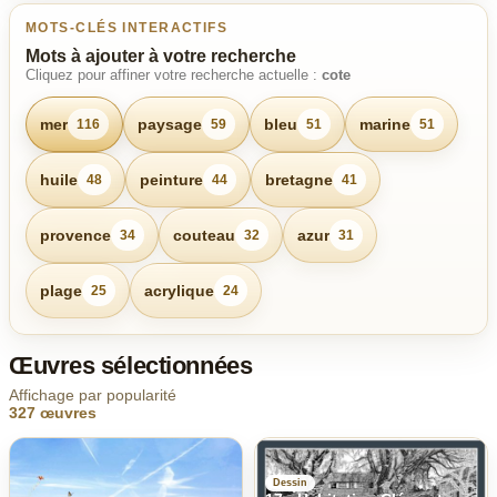
MOTS-CLÉS INTERACTIFS
Mots à ajouter à votre recherche
Cliquez pour affiner votre recherche actuelle :
cote
mer
paysage
bleu
marine
116
59
51
51
huile
peinture
bretagne
48
44
41
provence
couteau
azur
34
32
31
plage
acrylique
25
24
Œuvres sélectionnées
Affichage par popularité
327 œuvres
Dessin