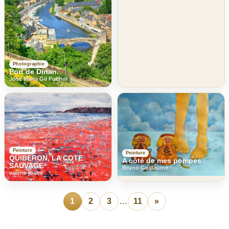
Photographie
Port de Dinan.
Jose Maria Gil Puchol
Peinture
Peinture
QUIBERON, LA COTE
A côté de mes pompes
SAUVAGE
Bruno Guillaume
valerie jouve
1
2
3
…
11
»