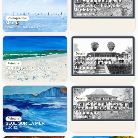
17 - Habitation Clément
(coté cour) - François -
Martinique
Francois MOLL
Photographie
Marine
Jean-Luc Rousseau
Dessin
14 - Habitation le Gallion
(coté cour) - Trinité -
Peinture
Martinique
QUIBERON, LA COTE
Francois MOLL
SAUVAGE
valerie jouve
Dessin
18 - Habitation Clément
(coté distillerie) - François -
Martinique
Francois MOLL
Peinture
SEUL SUR LA MER
LUCIE2