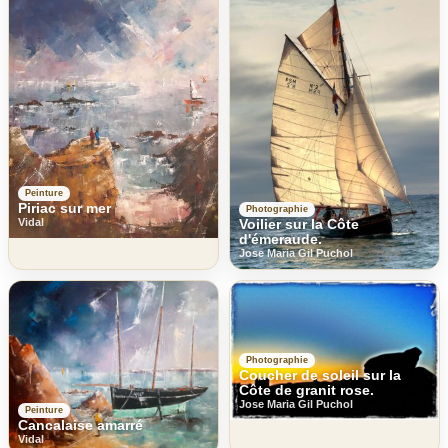
Peinture
Piriac sur mer
Photographie
Voilier sur la Côte
Vidal
d'émeraude.
Jose Maria Gil Puchol
Photographie
Coucher de soleil sur la
Côte de granit rose.
Jose Maria Gil Puchol
Peinture
Cancalaise amarré
Vidal