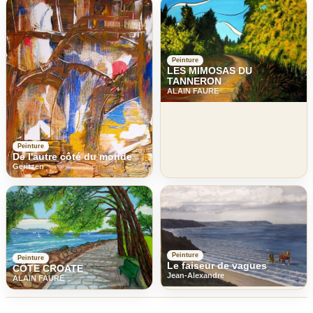
Peinture
LES MIMOSAS DU
TANNERON
ALAIN FAURE
Peinture
De l'autre côté du monde
Geritzen
Peinture
Peinture
Le faiseur de vagues
CÔTE CROATE
Jean-Alexandre
ALAIN FAURE