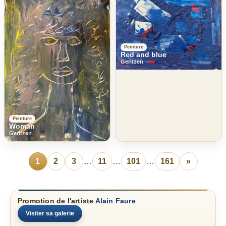
Peinture
Red and blue
Geritzen
Peinture
Woman
Geritzen
1
2
3
…
11
…
101
…
161
»
Promotion de l'artiste
Alain Faure
Visiter sa galerie