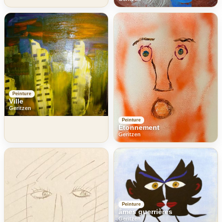
Peinture
Ville
Geritzen
Peinture
Étonnement
Geritzen
Peinture
âmes guerrières
Geritzen