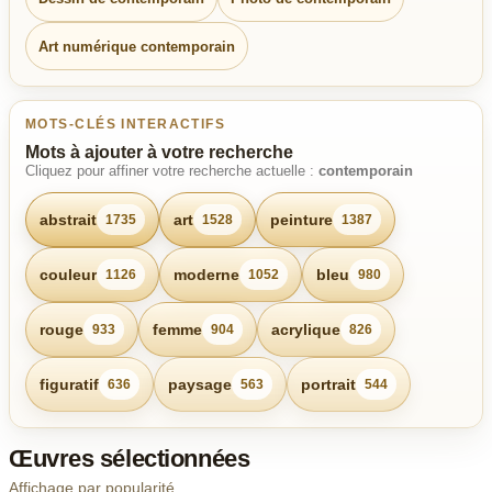
Art numérique contemporain
MOTS-CLÉS INTERACTIFS
Mots à ajouter à votre recherche
Cliquez pour affiner votre recherche actuelle :
contemporain
abstrait
art
peinture
1735
1528
1387
couleur
moderne
bleu
1126
1052
980
rouge
femme
acrylique
933
904
826
figuratif
paysage
portrait
636
563
544
Œuvres sélectionnées
Affichage par popularité