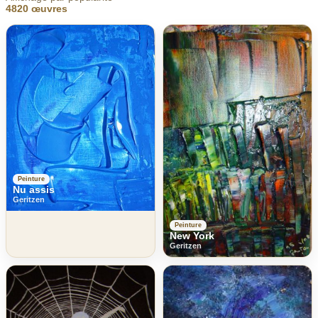
4820 œuvres
Peinture
Nu assis
Geritzen
Peinture
New York
Geritzen