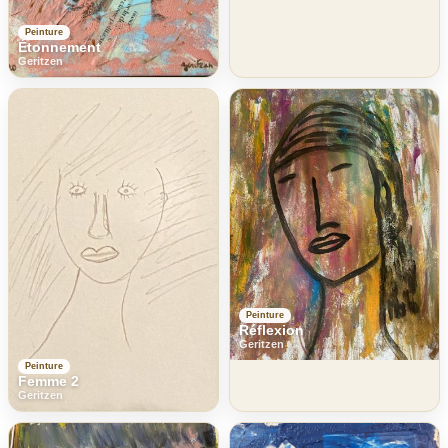
Peinture
Étonnement
Geritzen
Peinture
Réflexion
Geritzen
Peinture
Femme 2
Geritzen