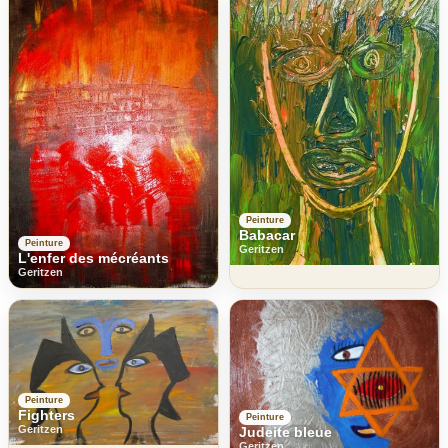
Peinture
Babacar
Peinture
Geritzen
L'enfer des mécréants
Geritzen
Peinture
Fighters
Peinture
Geritzen
Judeite bleue
Geritzen