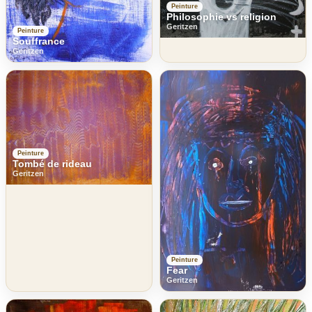
Peinture
Philosophie vs religion
Geritzen
Peinture
Souffrance
Geritzen
Peinture
Tombé de rideau
Geritzen
Peinture
Fear
Geritzen