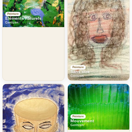
Peinture
Eléments naturels
Geritzen
Peinture
Sans titre
Geritzen
Peinture
Mouvement
Geritzen