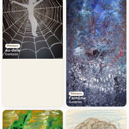
Peinture
au-dela
Geritzen
Peinture
Fantôme
Geritzen