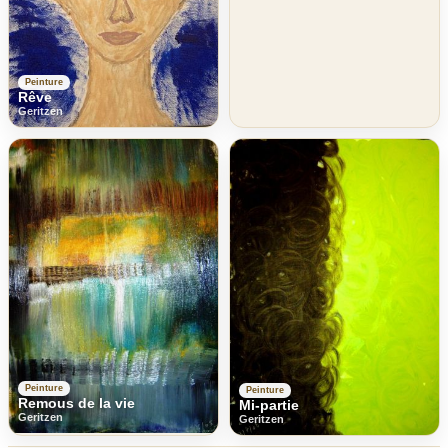
Peinture
Rêve
Geritzen
Peinture
Peinture
Remous de la vie
Mi-partie
Geritzen
Geritzen