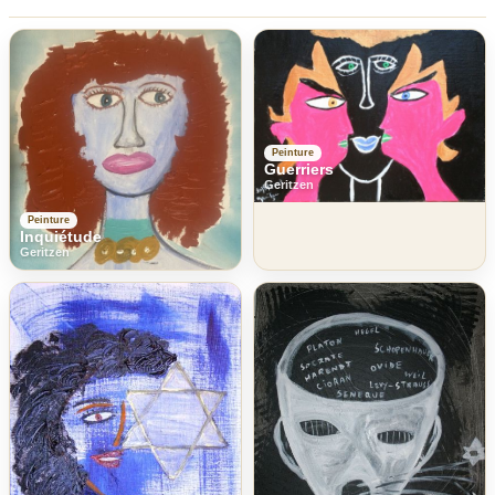
Peinture
Guerriers
Geritzen
Peinture
Inquiétude
Geritzen