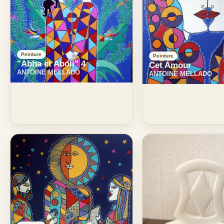
Peinture
Peinture
"Abha et Aboli" 4
Cet Amour
ANTOINE MELLADO
ANTOINE MELLADO