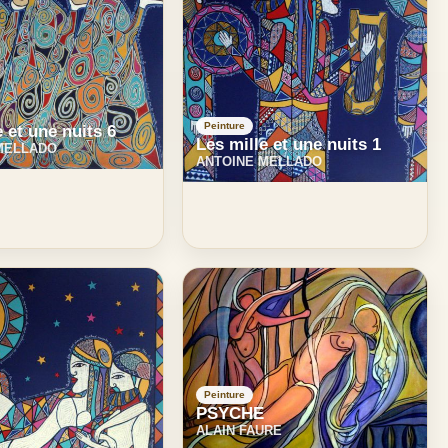
Peinture
e et une nuits 6
Les mille et une nuits 1
MELLADO
ANTOINE MELLADO
Peinture
PSYCHE
ALAIN FAURE