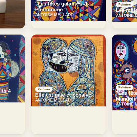
"Les fêtes galantes -1-
Peinture
Pantomime."
Les mill
ANTOINE MELLADO
ANTOINE 
Peinture
Peinture
its 4
"Les fêt
Elle est gaie et pensive.
Mandoli
ANTOINE MELLADO
ANTOINE 