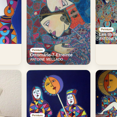
Peinture
Les mill
ANTOINE 
Peinture
Ottomane-7-Etreinte
ANTOINE MELLADO
Peinture