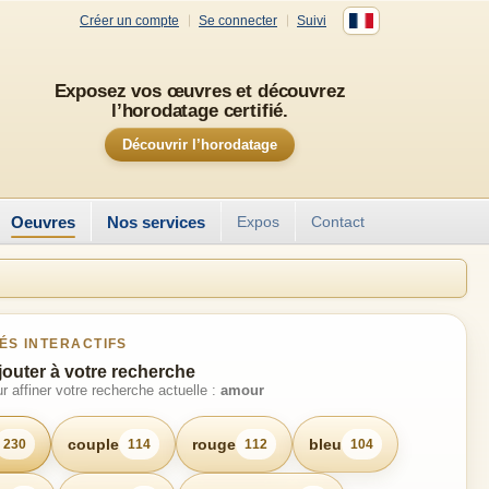
Créer un compte
Se connecter
Suivi
Exposez vos œuvres et découvrez
l’horodatage certifié.
Découvrir l’horodatage
Oeuvres
Nos services
Expos
Contact
ÉS INTERACTIFS
jouter à votre recherche
r affiner votre recherche actuelle :
amour
couple
rouge
bleu
230
114
112
104