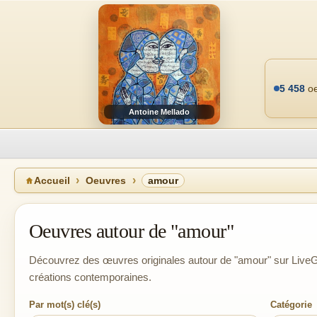
5 458
oe
Antoine Mellado
Accueil
Oeuvres
amour
Oeuvres autour de "amour"
Découvrez des œuvres originales autour de "amour" sur LiveGal
créations contemporaines.
Par mot(s) clé(s)
Catégorie