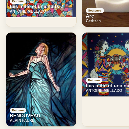
Peinture
Les mille et une nuits 2
Sculpture
ANTOINE MELLADO
Arc
Geritzen
Peinture
Les mille et une nu
ANTOINE MELLADO
Peinture
RENOUVEAU
ALAIN FAURE