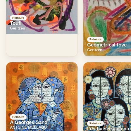
Peinture
Toufi
Geritzen
Peinture
Geometrical love
Geritzen
Peinture
A Georges Sand.
Peinture
ANTOINE MELLADO
Les baisers les plu