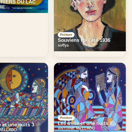
URIERS DU LAC
URE
Peinture
Souviens toi l'été 1936
soffya
Peinture
Les mille et une nuits 8
e et une nuits 3
ANTOINE MELLADO
MELLADO