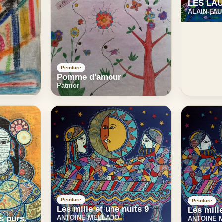
LES LA
ALAIN FA
Peinture
Pomme d'amour
Patmor
Peinture
Peinture
Les mille et une nuits 9
Les mill
ANTOINE MELLADO
s purs.
ANTOINE 