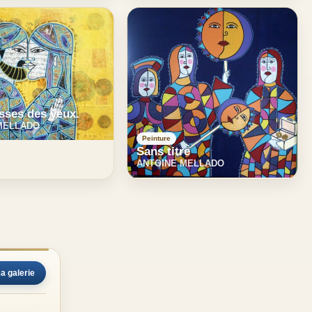
sses des yeux.
MELLADO
Peinture
Sans titre
ANTOINE MELLADO
sa galerie