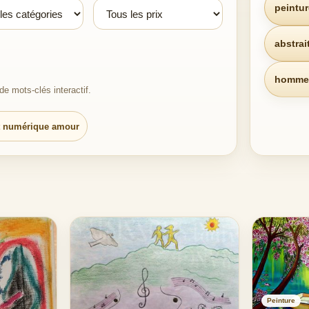
peintur
abstrai
homme
e mots-clés interactif.
t numérique amour
Peinture