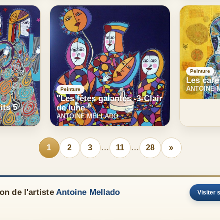
Peinture
Les care
ANTOINE 
Peinture
"Les fêtes galantes -3-Clair
its 5
de lune."
ANTOINE MELLADO
1
2
3
…
11
…
28
»
n de l'artiste
Antoine Mellado
Visiter 