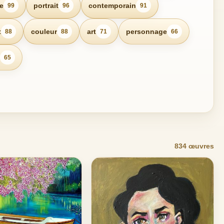
e
portrait
contemporain
99
96
91
t
couleur
art
personnage
88
88
71
66
65
834 œuvres