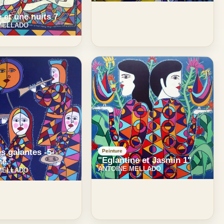
e et une nuits 7
MELLADO
es galantes -5-
Peinture
"Eglantine et Jasmin 1"
ne."
ANTOINE MELLADO
MELLADO