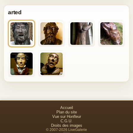
arted
Accueil
Plan du site
Vue sur Honfleur
C.G.U.
Droits des images
© 2007-2026 LiveGalerie