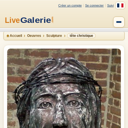
Créer un compte
Se connecter
Suivi
Accueil
Oeuvres
Sculpture
tête christique