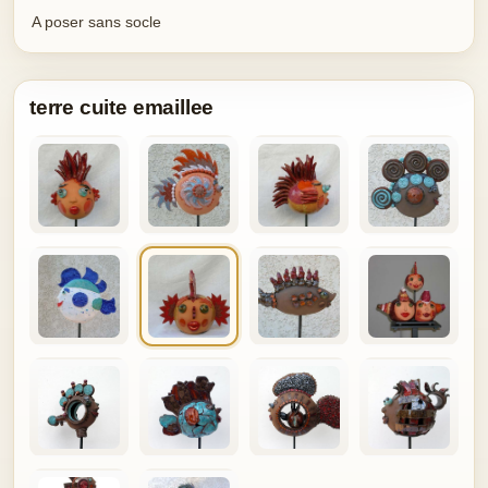
A poser sans socle
terre cuite emaillee