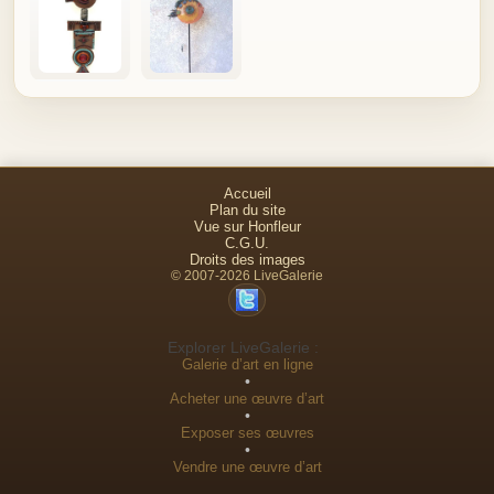
Accueil
Plan du site
Vue sur Honfleur
C.G.U.
Droits des images
© 2007-2026 LiveGalerie
Explorer LiveGalerie :
Galerie d’art en ligne
•
Acheter une œuvre d’art
•
Exposer ses œuvres
•
Vendre une œuvre d’art