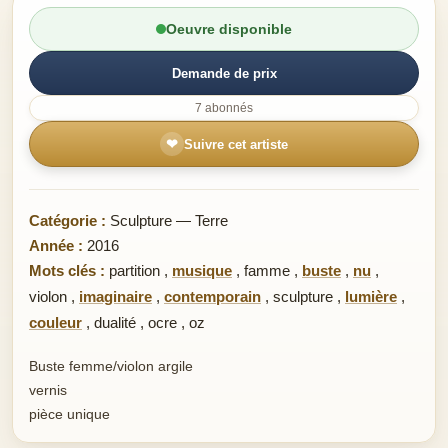
Oeuvre disponible
Demande de prix
7 abonnés
❤
Suivre cet artiste
Catégorie :
Sculpture — Terre
Année :
2016
Mots clés :
partition
,
musique
,
famme
,
buste
,
nu
,
violon
,
imaginaire
,
contemporain
,
sculpture
,
lumière
,
couleur
,
dualité
,
ocre
,
oz
Buste femme/violon argile
vernis
pièce unique