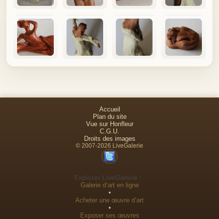
Accueil
Plan du site
Vue sur Honfleur
C.G.U.
Droits des images
© 2007-2026 LiveGalerie
Explorer LiveGalerie :
Galerie d’art en ligne
•
Acheter une œuvre d’art
•
Exposer ses œuvres