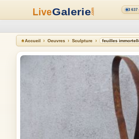
3 637
Accueil
Oeuvres
Sculpture
feuilles immortel