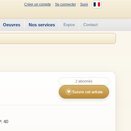
Créer un compte
Se connecter
Suivi
Oeuvres
Nos services
Expos
Contact
2 abonnés
❤
Suivre cet artiste
P: 40