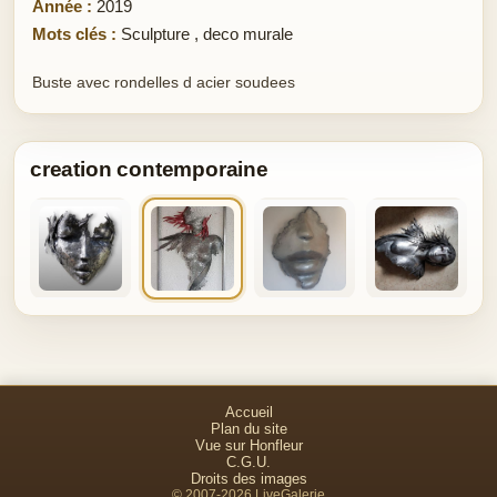
Année :
2019
Mots clés :
Sculpture
,
deco murale
Buste avec rondelles d acier soudees
creation contemporaine
Accueil
Plan du site
Vue sur Honfleur
C.G.U.
Droits des images
© 2007-2026 LiveGalerie