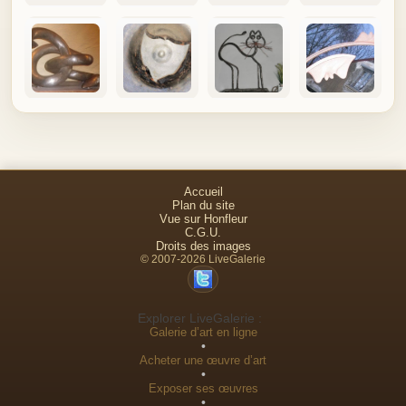
Accueil
Plan du site
Vue sur Honfleur
C.G.U.
Droits des images
© 2007-2026 LiveGalerie
Explorer LiveGalerie :
Galerie d’art en ligne
•
Acheter une œuvre d’art
•
Exposer ses œuvres
•