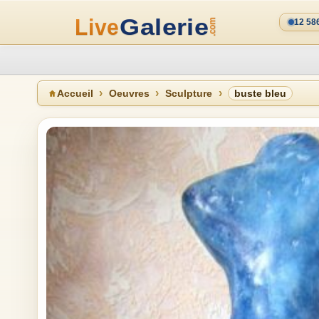
12 58
Accueil
Oeuvres
Sculpture
buste bleu