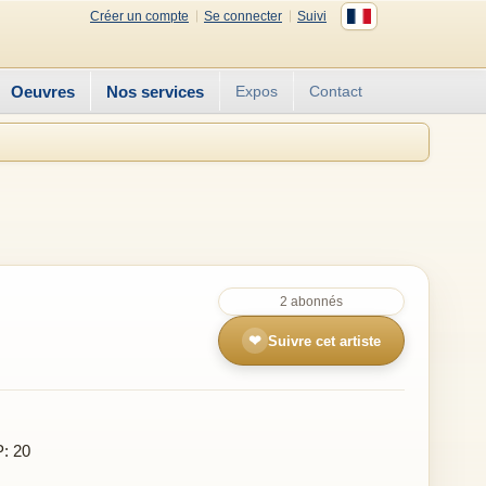
Créer un compte
Se connecter
Suivi
Oeuvres
Nos services
Expos
Contact
2 abonnés
❤
Suivre cet artiste
P: 20