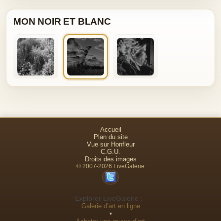
MON NOIR ET BLANC
Accueil
Plan du site
Vue sur Honfleur
C.G.U.
Droits des images
© 2007-2026 LiveGalerie
Explorer LiveGalerie :
Galerie d’art en ligne
•