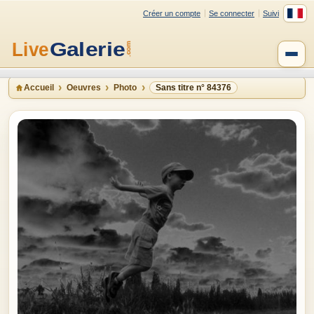
Créer un compte
Se connecter
Suivi
Accueil
Oeuvres
Photo
Sans titre n° 84376