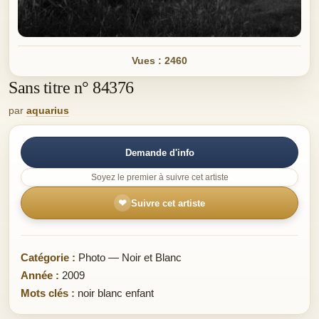
Vues : 2460
Sans titre n° 84376
par
aquarius
Demande d'info
Soyez le premier à suivre cet artiste
❤
Suivre cet artiste
Catégorie :
Photo — Noir et Blanc
Année :
2009
Mots clés :
noir blanc enfant