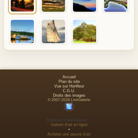
Accueil
Plan du site
Vue sur Honfleur
C.G.U.
Droits des images
© 2007-2026 LiveGalerie
Explorer LiveGalerie :
Galerie d’art en ligne
•
Acheter une œuvre d’art