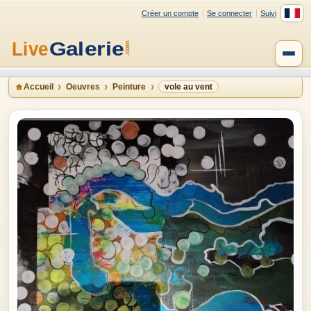
Créer un compte
Se connecter
Suivi
Accueil
Oeuvres
Peinture
vole au vent