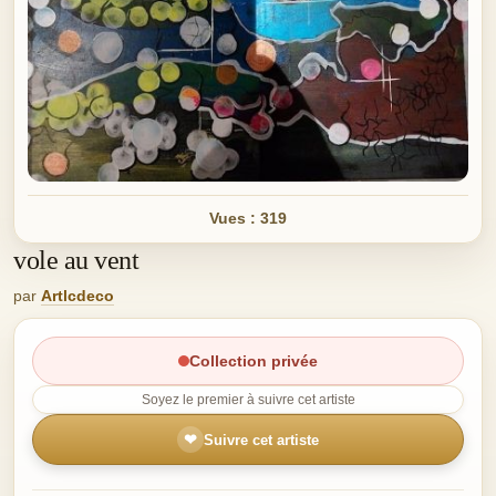
Vues : 319
vole au vent
par
Artlcdeco
Collection privée
Soyez le premier à suivre cet artiste
❤
Suivre cet artiste