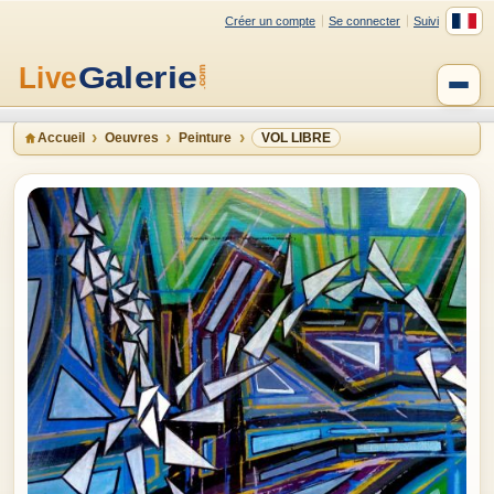
Créer un compte
Se connecter
Suivi
Accueil
Oeuvres
Peinture
VOL LIBRE