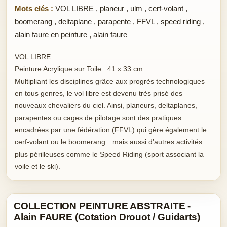
Mots clés :
VOL LIBRE
,
planeur
,
ulm
,
cerf-volant
,
boomerang
,
deltaplane
,
parapente
,
FFVL
,
speed riding
,
alain faure en peinture
,
alain faure
VOL LIBRE
Peinture Acrylique sur Toile : 41 x 33 cm
Multipliant les disciplines grâce aux progrès technologiques
en tous genres, le vol libre est devenu très prisé des
nouveaux chevaliers du ciel. Ainsi, planeurs, deltaplanes,
parapentes ou cages de pilotage sont des pratiques
encadrées par une fédération (FFVL) qui gère également le
cerf-volant ou le boomerang…mais aussi d’autres activités
plus périlleuses comme le Speed Riding (sport associant la
voile et le ski).
COLLECTION PEINTURE ABSTRAITE -
Alain FAURE (Cotation Drouot / Guidarts)