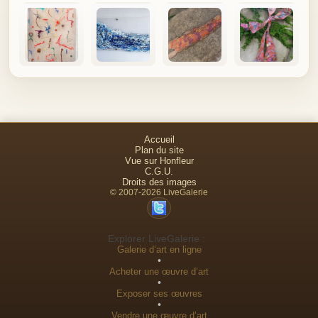
Accueil
Plan du site
Vue sur Honfleur
C.G.U.
Droits des images
© 2007-2026 LiveGalerie
Explorer LiveGalerie :
Galerie d’art en ligne
•
Acheter une œuvre d’art
•
Exposer ses œuvres
•
Vendre une œuvre d’art