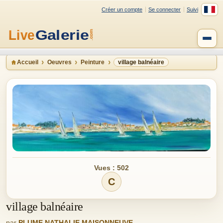
Créer un compte
Se connecter
Suivi
Accueil
Oeuvres
Peinture
village balnéaire
Vues : 502
C
village balnéaire
par
PLUME NATHALIE MAISONNEUVE