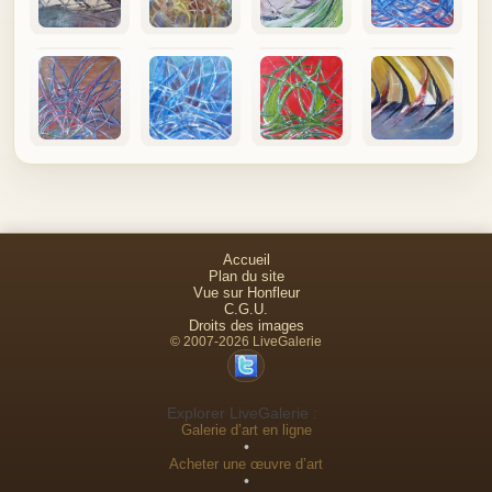
Accueil
Plan du site
Vue sur Honfleur
C.G.U.
Droits des images
© 2007-2026 LiveGalerie
Explorer LiveGalerie :
Galerie d’art en ligne
•
Acheter une œuvre d’art
•