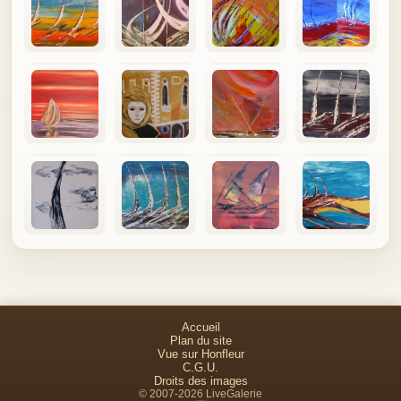
Accueil
Plan du site
Vue sur Honfleur
C.G.U.
Droits des images
© 2007-2026 LiveGalerie