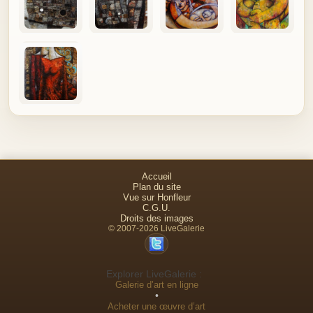
Accueil
Plan du site
Vue sur Honfleur
C.G.U.
Droits des images
© 2007-2026 LiveGalerie
Explorer LiveGalerie :
Galerie d’art en ligne
•
Acheter une œuvre d’art