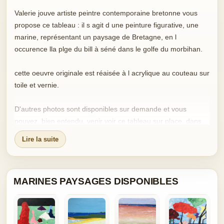
Valerie jouve artiste peintre contemporaine bretonne vous
propose ce tableau : il s agit d une peinture figurative, une
marine, représentant un paysage de Bretagne, en l
occurence lla plge du bill à séné dans le golfe du morbihan.
cette oeuvre originale est réaisée à l acrylique au couteau sur
toile et vernie.
D'autres photos sont disponibles sur demande et vous
pouvez, bien entendu, venir voir ce tableau sur place, dans
mon atelier. VISITE DE L ATELIER (à Theix 56450) SUR
Lire la suite
SIMPLE DEMANDE
Initiée très tôt au dessin et à la peinture par ma maman,
MARINES PAYSAGES DISPONIBLES
Denise Jouve, elle-même formée aux Beaux-Arts, je pratique
mon métier d'artiste peintre depuis 2006 et j expose
principalement sur internet et dans mon atelier à Theix