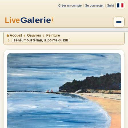
Créer un compte
Se connecter
Suivi
Accueil
Oeuvres
Peinture
séné, moustérian, la pointe du bill