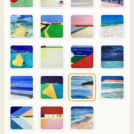
TABLEAUX SUR COMMANDE
Envoi protégé en colissimo recommandé avec assurance.
Expédition dès réception du règlement. Une facture et un
certificat d'authenticité accompagnent chaque tableau.
Satisfait ou remboursé : si le tableau ne vous donne pas
toute satisfaction, renvoyez-le sous 10 jours et il vous sera
remboursé hors frais de port.
valérie jouve, Artiste Peintre Professionnelle. Siret 344 524
012 00020