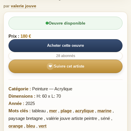
par
valerie jouve
Oeuvre disponible
Prix :
180 €
Acheter cette oeuvre
28 abonnés
❤
Suivre cet artiste
Catégorie :
Peinture — Acrylique
Dimensions :
H: 60 x L: 70
Année :
2025
Mots clés :
tableau
,
mer
,
plage
,
acrylique
,
marine
,
paysage bretagne
,
valérie jouve artiste peintre
,
séné
,
orange
,
bleu
,
vert