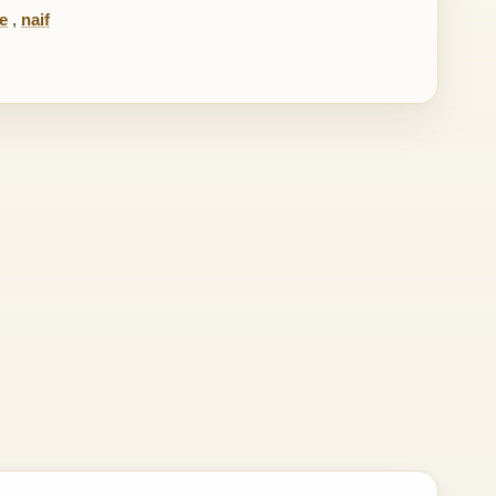
e
,
naif