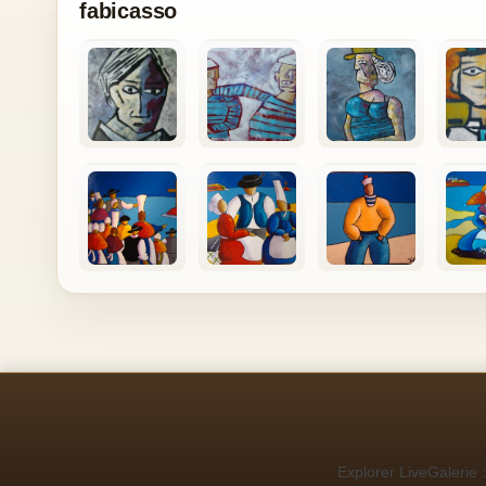
fabicasso
Explorer LiveGalerie :