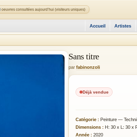
8
oeuvres consultées aujourd’hui (visiteurs uniques)
Accueil
Artistes
Sans titre
par
fabinonzoli
Déjà vendue
Catégorie :
Peinture — Techni
Dimensions :
H: 30 x L: 30 x 
Année :
2020