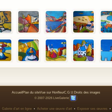
Accueil
Plan du site
Vue sur Honfleur
C.G.U.
Droits des images
© 2007-2026 LiveGalerie
•
•
•
Galerie d’art en ligne
Acheter une œuvre d’art
Exposer ses œuvres