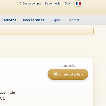
Créer un compte
Se connecter
Suivi
Oeuvres
Nos services
Expos
Contact
7 abonnés
❤
Suivre cet artiste
que mixte
P: 1