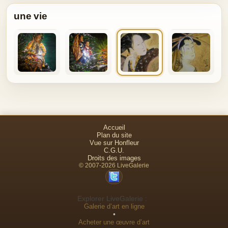
une vie
Accueil
Plan du site
Vue sur Honfleur
C.G.U.
Droits des images
© 2007-2026 LiveGalerie
Explorer LiveGalerie :
Galerie d’art en ligne
•
Acheter une œuvre d’art