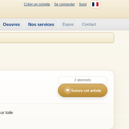
Créer un compte
Se connecter
Suivi
Oeuvres
Nos services
Expos
Contact
2 abonnés
❤
Suivre cet artiste
r toile