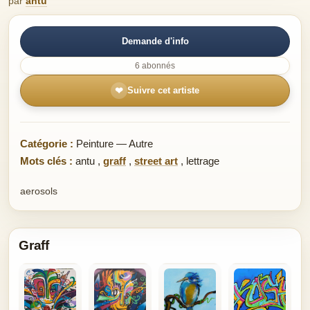
par
antu
Demande d'info
6 abonnés
❤
Suivre cet artiste
Catégorie :
Peinture — Autre
Mots clés :
antu
,
graff
,
street art
,
lettrage
aerosols
Graff