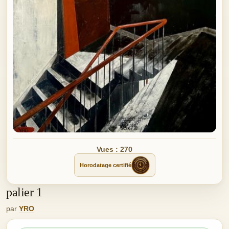
Vues : 270
Horodatage certifié
palier 1
par
YRO