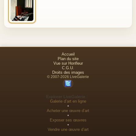
Accueil
Plan du site
Vue sur Honfleur
C.G.U.
Droits des images
© 2007-2026 LiveGalerie
Explorer LiveGalerie :
Galerie d’art en ligne
•
Acheter une œuvre d’art
•
Exposer ses œuvres
•
Vendre une œuvre d’art