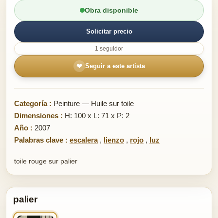
Obra disponible
Solicitar precio
1 seguidor
❤
Seguir a este artista
Categoría :
Peinture — Huile sur toile
Dimensiones :
H: 100 x L: 71 x P: 2
Año :
2007
Palabras clave :
escalera
,
lienzo
,
rojo
,
luz
toile rouge sur palier
palier