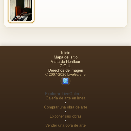
Inicio
Mapa del sitio
Vista de Honfleur
C.G.U.
Derechos de imagen
© 2007-2026 LiveGalerie
Explorar LiveGalerie:
Galería de arte en línea
•
Comprar una obra de arte
•
Exponer sus obras
•
Vender una obra de arte