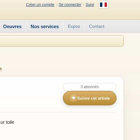
Créer un compte
Se connecter
Suivi
Oeuvres
Nos services
Expos
Contact
n
3 abonnés
❤
Suivre cet artiste
r toile