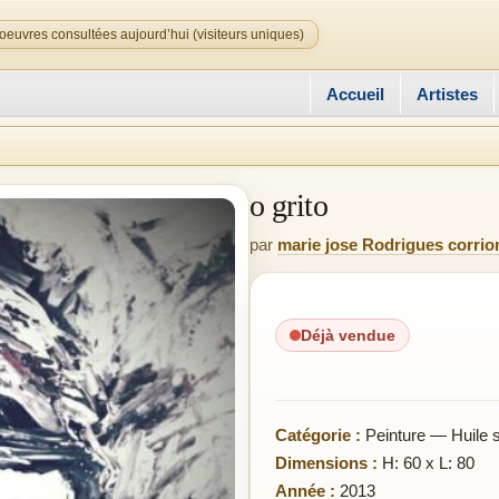
oeuvres consultées aujourd’hui (visiteurs uniques)
Accueil
Artistes
o grito
par
marie jose Rodrigues corrio
Déjà vendue
Catégorie :
Peinture — Huile su
Dimensions :
H: 60 x L: 80
Année :
2013