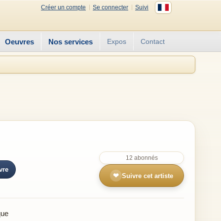
Créer un compte
Se connecter
Suivi
Oeuvres
Nos services
Expos
Contact
12 abonnés
vre
❤
Suivre cet artiste
que