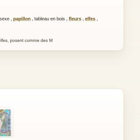
sexe
,
papillon
,
tableau en bois
,
fleurs
,
elfes
,
 elfes, posent comme des M