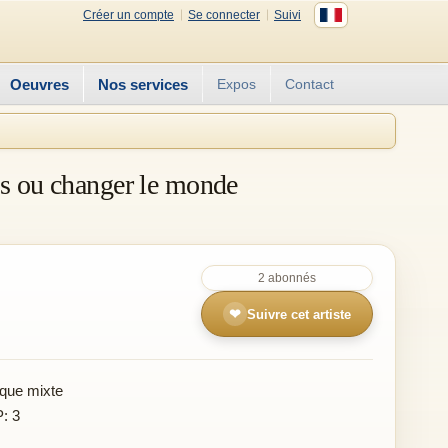
Créer un compte
Se connecter
Suivi
Oeuvres
Nos services
Expos
Contact
ées ou changer le monde
2 abonnés
❤
Suivre cet artiste
que mixte
P: 3