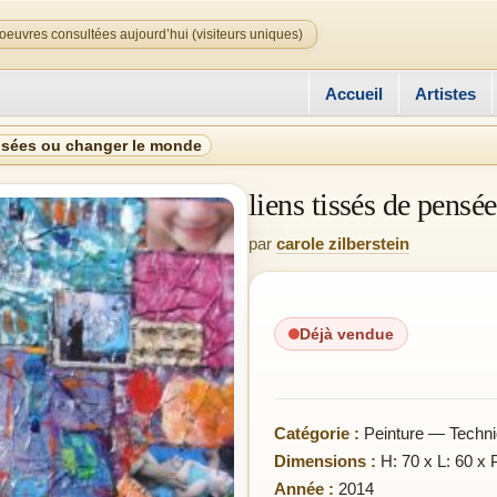
oeuvres consultées aujourd’hui (visiteurs uniques)
Accueil
Artistes
ensées ou changer le monde
liens tissés de pens
par
carole zilberstein
Déjà vendue
Catégorie :
Peinture — Techni
Dimensions :
H: 70 x L: 60 x 
Année :
2014