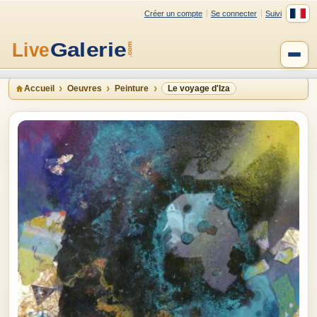
Créer un compte
Se connecter
Suivi
Accueil
Oeuvres
Peinture
Le voyage d'Iza