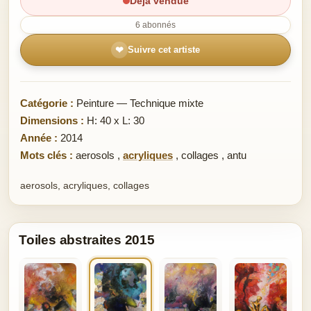
Déjà vendue
6 abonnés
❤
Suivre cet artiste
Catégorie :
Peinture — Technique mixte
Dimensions :
H: 40 x L: 30
Année :
2014
Mots clés :
aerosols
,
acryliques
,
collages
,
antu
aerosols, acryliques, collages
Toiles abstraites 2015