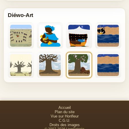
Diéwo-Art
Accueil
Plan du site
Vue sur Honfleur
C.G.U.
Droits des images
© 2007-2026 LiveGalerie