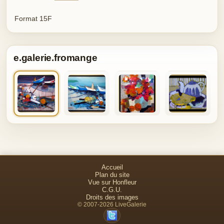
Format 15F
e.galerie.fromange
Accueil
Plan du site
Vue sur Honfleur
C.G.U.
Droits des images
© 2007-2026 LiveGalerie