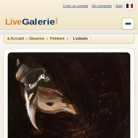
Créer un compte
Se connecter
Suivi
Accueil
Oeuvres
Peinture
L’adepte