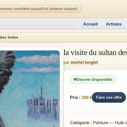
oeuvres consultées aujourd’hui (visiteurs uniques)
Accueil
Artistes
 des Indes
la visite du sultan de
par
michel lenglet
Oeuvre disponible
Prix :
200 €
Faire une offre
Catégorie :
Peinture — Huile su