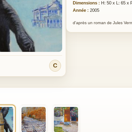
Dimensions :
H: 50 x L: 65 x 
Année :
2005
d'après un roman de Jules Ver
C