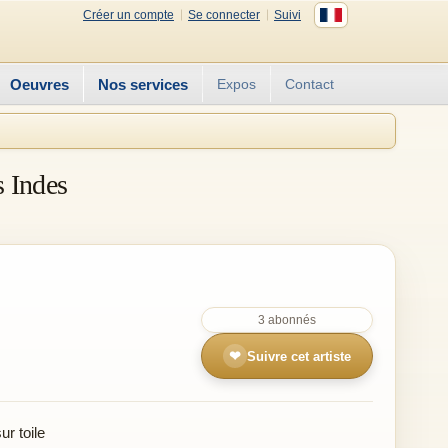
Créer un compte
Se connecter
Suivi
Oeuvres
Nos services
Expos
Contact
s Indes
3 abonnés
❤
Suivre cet artiste
r toile