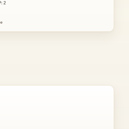
P: 2
ne