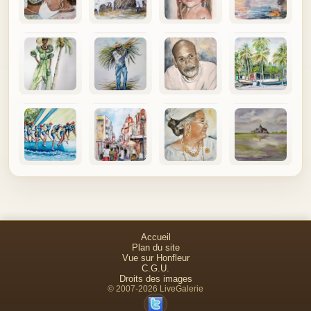
Accueil
Plan du site
Vue sur Honfleur
C.G.U.
Droits des images
© 2007-2026 LiveGalerie