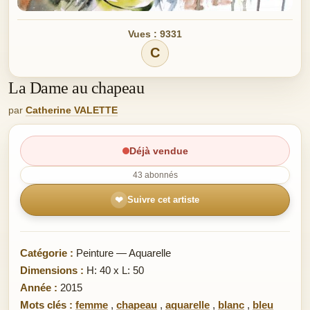
Vues : 9331
C
La Dame au chapeau
par
Catherine VALETTE
Déjà vendue
43 abonnés
❤
Suivre cet artiste
Catégorie :
Peinture — Aquarelle
Dimensions :
H: 40 x L: 50
Année :
2015
Mots clés :
femme
,
chapeau
,
aquarelle
,
blanc
,
bleu