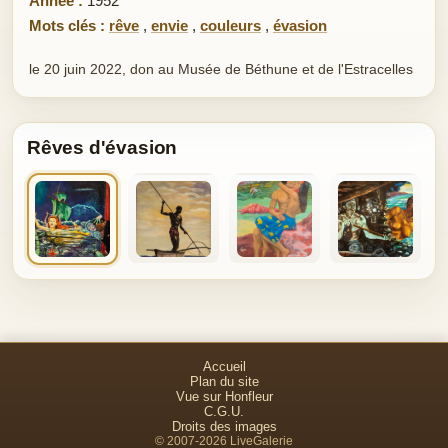
Année :
1952
Mots clés :
rêve
,
envie
,
couleurs
,
évasion
le 20 juin 2022, don au Musée de Béthune et de l'Estracelles
Rêves d'évasion
Accueil
Plan du site
Vue sur Honfleur
C.G.U.
Droits des images
© 2007-2026 LiveGalerie