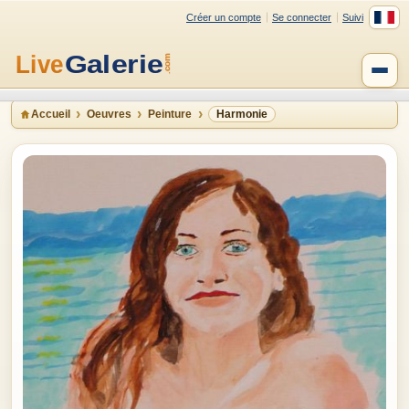
Créer un compte
Se connecter
Suivi
Accueil
Oeuvres
Peinture
Harmonie