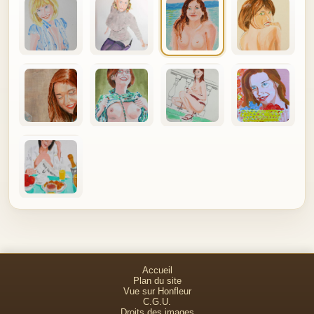
Accueil
Plan du site
Vue sur Honfleur
C.G.U.
Droits des images