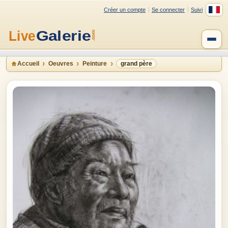
Créer un compte
Se connecter
Suivi
Accueil
Oeuvres
Peinture
grand père