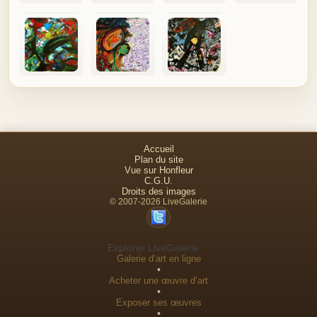
Accueil
Plan du site
Vue sur Honfleur
C.G.U.
Droits des images
© 2007-2026 LiveGalerie
Explorer LiveGalerie :
Galerie d’art en ligne
•
Acheter une œuvre d’art
•
Exposer ses œuvres
•