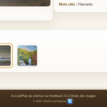
Mots clés :
Flamants
Accueil
Plan du site
Vue sur Honfleur
C.G.U.
Droits des images
© 2007-2026 LiveGalerie