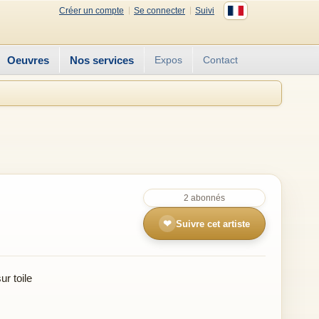
Créer un compte
Se connecter
Suivi
Oeuvres
Nos services
Expos
Contact
2 abonnés
❤
Suivre cet artiste
r toile