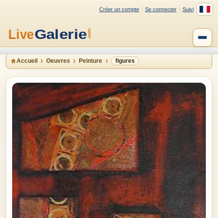
Créer un compte
Se connecter
Suivi
Accueil
Oeuvres
Peinture
figures