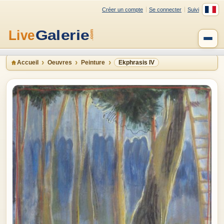
Créer un compte
Se connecter
Suivi
Accueil
Oeuvres
Peinture
Ekphrasis IV