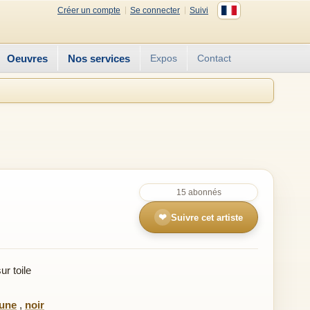
Créer un compte
Se connecter
Suivi
Oeuvres
Nos services
Expos
Contact
15 abonnés
❤
Suivre cet artiste
r toile
aune
,
noir