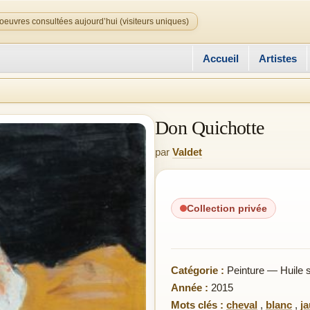
oeuvres consultées aujourd’hui (visiteurs uniques)
Accueil
Artistes
Don Quichotte
par
Valdet
Collection privée
Catégorie :
Peinture — Huile su
Année :
2015
Mots clés :
cheval
,
blanc
,
j