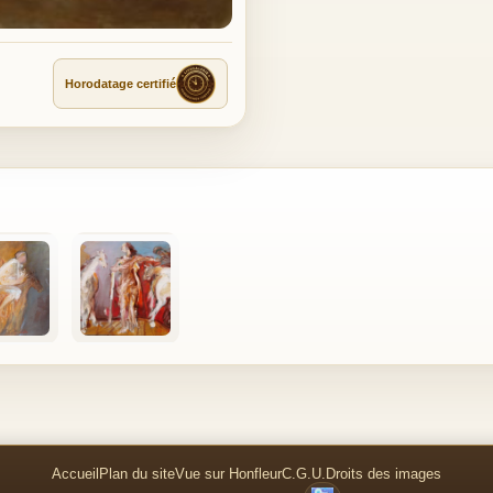
Horodatage certifié
Accueil
Plan du site
Vue sur Honfleur
C.G.U.
Droits des images