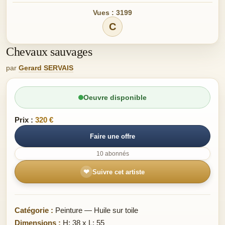
Vues : 3199
C
Chevaux sauvages
par
Gerard SERVAIS
Oeuvre disponible
Prix :
320 €
Faire une offre
10 abonnés
❤
Suivre cet artiste
Catégorie :
Peinture — Huile sur toile
Dimensions :
H: 38 x L: 55