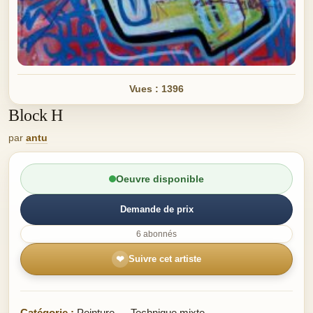
Vues : 1396
Block H
par
antu
Oeuvre disponible
Demande de prix
6 abonnés
❤
Suivre cet artiste
Catégorie :
Peinture — Technique mixte