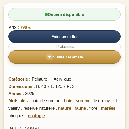
Oeuvre disponible
Prix :
790 €
Faire une offre
17 abonnés
❤
Suivre cet artiste
Catégorie :
Peinture — Acrylique
Dimensions :
H: 40 x L: 120 x P: 2
Année :
2025
Mots clés :
baie de somme
,
baie
,
somme
,
le crotoy
,
st
valery
,
réserve naturelle
,
nature
,
faune
,
flore
,
marées
,
phoques
,
écologie
BAIE DE SOMME