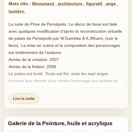
Mots clés :
Monument
,
architecture
,
figuratif
,
ange
,
lumière.
La suite de Prise de Persépolis. Le décor de base est faite
avec quelques modification d'après la reconstruction virtuelle
de palais de Persépolis par W.Gambke & K.Afhami, (voir le
liens). La mise en scène et la composition des personnages
est entièrement de l'auteure.
Année de la création: 2007
Année de la finition: 2008
Le palais est brulé. Toute est fini, mais les sept anges
trouvent leur chemin pour rendre hommage aux soldats et
les héros qui ont donné leur vie pour défendre leur terre, leur
capitale, leur patrie. Il y avait le héro nomé Ariobarzan et sa
Lire la suite
soeur nomé Yotab, chacun commendant de leur troupe
d'armé qui ont défendu Persépolis jusqu'au bout. Ariobarzan
se trouve habillé en rouge au centre de tableau, le drapeau
Galerie de la Peinture, huile et acrylique
posé sur lui par l'ange. Yotab se trouve tombé sur son
bouclier et l'ange lui offre une rose.