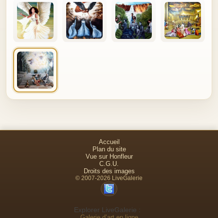
1er prix au concours de site "Myart" pour le thème
"Mythologie".
Accueil
Plan du site
Vue sur Honfleur
C.G.U.
Droits des images
© 2007-2026 LiveGalerie
Explorer LiveGalerie :
Galerie d’art en ligne